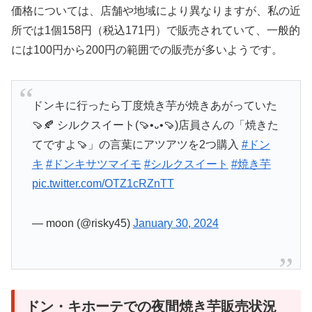
価格については、店舗や地域により異なりますが、私の近
所では1個158円（税込171円）で販売されていて、一般的
には100円から200円の範囲での販売が多いようです。
ドンキに行ったら丁度焼き芋が焼きあがっていた
🍠🍂 シルクスイート(🍠•᎑•🍠)店員さんの「焼きた
てですよ🍠」の言葉にアツアツを2つ購入
#ドン
キ
#ドンキサツマイモ
#シルクスイート
#焼き芋
pic.twitter.com/OTZ1cRZnTT
— moon (@risky45)
January 30, 2024
ドン・キホーテでの夜間焼き芋販売状況