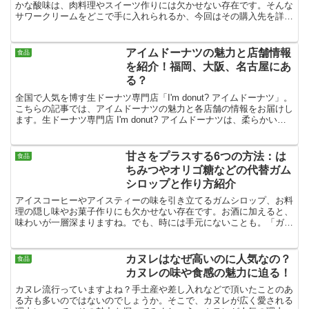
かな酸味は、肉料理やスイーツ作りには欠かせない存在です。そんな
サワークリームをどこで手に入れられるか、今回はその購入先を詳し
く調査してみました。また、サワークリームはオンラインで...
アイムドーナツの魅力と店舗情報
食品
を紹介！福岡、大阪、名古屋にあ
る？
全国で人気を博す生ドーナツ専門店「I'm donut? アイムドーナツ」。
こちらの記事では、アイムドーナツの魅力と各店舗の情報をお届けし
ます。生ドーナツ専門店 I'm donut? アイムドーナツは、柔らかい新
感覚のドーナツで有名で、福岡市...
甘さをプラスする6つの方法：は
食品
ちみつやオリゴ糖などの代替ガム
シロップと作り方紹介
アイスコーヒーやアイスティーの味を引き立てるガムシロップ、お料
理の隠し味やお菓子作りにも欠かせない存在です。お酒に加えると、
味わいが一層深まりますね。でも、時には手元にないことも。「ガム
シロップがないなんて…どうしよう」という状況、あります...
カヌレはなぜ高いのに人気なの？
食品
カヌレの味や食感の魅力に迫る！
カヌレ流行っていますよね？手土産や差し入れなどで頂いたことのあ
る方も多いのではないのでしょうか。そこで、カヌレが広く愛される