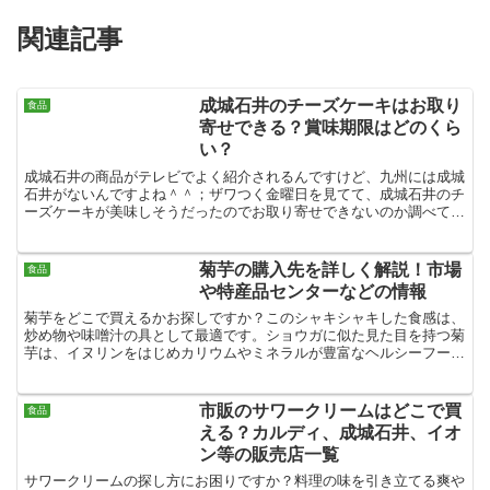
関連記事
成城石井のチーズケーキはお取り
食品
寄せできる？賞味期限はどのくら
い？
成城石井の商品がテレビでよく紹介されるんですけど、九州には成城
石井がないんですよね＾＾；ザワつく金曜日を見てて、成城石井のチ
ーズケーキが美味しそうだったのでお取り寄せできないのか調べてみ
ました！
菊芋の購入先を詳しく解説！市場
食品
や特産品センターなどの情報
菊芋をどこで買えるかお探しですか？このシャキシャキした食感は、
炒め物や味噌汁の具として最適です。ショウガに似た見た目を持つ菊
芋は、イヌリンをはじめカリウムやミネラルが豊富なヘルシーフード
です。お茶やパウダーとしての利用も多いです。ここでは、...
市販のサワークリームはどこで買
食品
える？カルディ、成城石井、イオ
ン等の販売店一覧
サワークリームの探し方にお困りですか？料理の味を引き立てる爽や