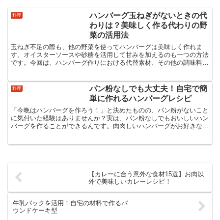
ハンバーグ玉ねぎがないときの代
料理
わりは？美味しく作る代わりの野
菜の活用法
玉ねぎ不足の際も、他の野菜を使ってハンバーグは美味しく作れま
す。オイスターソースや砂糖を活用して甘みを加えるのも一つの方法
です。今回は、ハンバーグ作りにおける代替素材、その他の調味料の
使用方法、そして玉ねぎを使う理由を詳しく解説します。玉ね...
パン粉なしでも大丈夫！自宅で簡
料理
単に作れるハンバーグレシピ
「今晩はハンバーグを作ろう！」と決めたものの、パン粉がないこと
に気付いた経験はありませんか？実は、パン粉なしでもおいしいハン
バーグを作ることができるんです。肉肉しいハンバーグがお好きな方
には特におすすめです！この記事では、パン粉を使わずに美...
【カレーに合う意外な食材15選】お肉以
外で美味しいカレーレシピ！
牛乳パックを活用！自宅の材料で作るパ
ウンドケーキ型