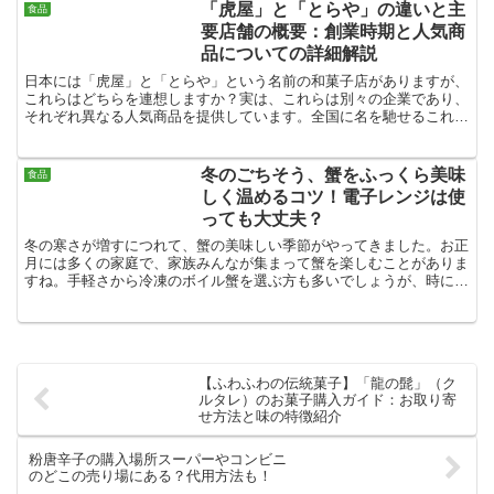
「虎屋」と「とらや」の違いと主
食品
要店舗の概要：創業時期と人気商
品についての詳細解説
日本には「虎屋」と「とらや」という名前の和菓子店がありますが、
これらはどちらを連想しますか？実は、これらは別々の企業であり、
それぞれ異なる人気商品を提供しています。全国に名を馳せるこれら
の店舗について、その違いを解説します。「虎屋」と「とら...
冬のごちそう、蟹をふっくら美味
食品
しく温めるコツ！電子レンジは使
っても大丈夫？
冬の寒さが増すにつれて、蟹の美味しい季節がやってきました。お正
月には多くの家庭で、家族みんなが集まって蟹を楽しむことがありま
すね。手軽さから冷凍のボイル蟹を選ぶ方も多いでしょうが、時には
思ったほど美味しくないと感じることも。実は、解凍と加熱...
【ふわふわの伝統菓子】「龍の髭」（ク
ルタレ）のお菓子購入ガイド：お取り寄
せ方法と味の特徴紹介
粉唐辛子の購入場所スーパーやコンビニ
のどこの売り場にある？代用方法も！