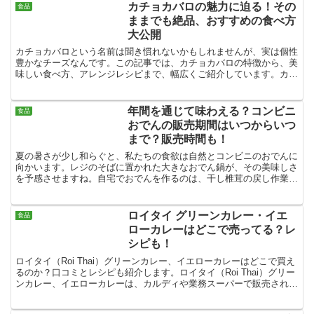
カチョカバロの魅力に迫る！その
食品
ままでも絶品、おすすめの食べ方
大公開
カチョカバロという名前は聞き慣れないかもしれませんが、実は個性
豊かなチーズなんです。この記事では、カチョカバロの特徴から、美
味しい食べ方、アレンジレシピまで、幅広くご紹介しています。カチ
ョカバロをそのまま味わいたいと考えている方には、特に役...
年間を通じて味わえる？コンビニ
食品
おでんの販売期間はいつからいつ
まで？販売時間も！
夏の暑さが少し和らぐと、私たちの食欲は自然とコンビニのおでんに
向かいます。レジのそばに置かれた大きなおでん鍋が、その美味しさ
を予感させますね。自宅でおでんを作るのは、干し椎茸の戻し作業
や、卵の茹で、具材の切り込みなど手間がかかります。さらに...
ロイタイ グリーンカレー・イエ
食品
ローカレーはどこで売ってる？レ
シピも！
ロイタイ（Roi Thai）グリーンカレー、イエローカレーはどこで買え
るのか？口コミとレシピも紹介します。ロイタイ（Roi Thai）グリー
ンカレー、イエローカレーは、カルディや業務スーパーで販売されて
います。ヒルナンデスなどのテレビで紹介されて人気の紙パックに入
っているタイカレーです。