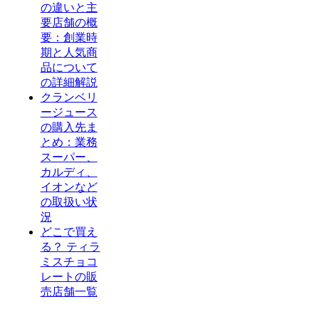
の違いと主
要店舗の概
要：創業時
期と人気商
品について
の詳細解説
クランベリ
ージュース
の購入先ま
とめ：業務
スーパー、
カルディ、
イオンなど
の取扱い状
況
どこで買え
る？ ティラ
ミスチョコ
レートの販
売店舗一覧