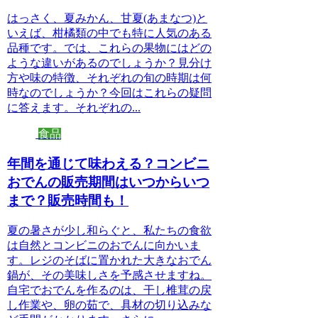
はっさく、夏みかん、甘夏(あまなつ)と
いえば、柑橘類の中でも特に人気のある
品種です。では、これらの果物にはどの
ような違いがあるのでしょうか？見分け
方や味の特徴、それぞれの旬の時期は何
時なのでしょうか？今回はこれらの疑問
に答えます。それぞれの...
食品
年間を通じて味わえる？コンビニ
おでんの販売期間はいつからいつ
まで？販売時間も！
夏の暑さが少し和らぐと、私たちの食欲
は自然とコンビニのおでんに向かいま
す。レジのそばに置かれた大きなおでん
鍋が、その美味しさを予感させますね。
自宅でおでんを作るのは、干し椎茸の戻
し作業や、卵の茹で、具材の切り込みな