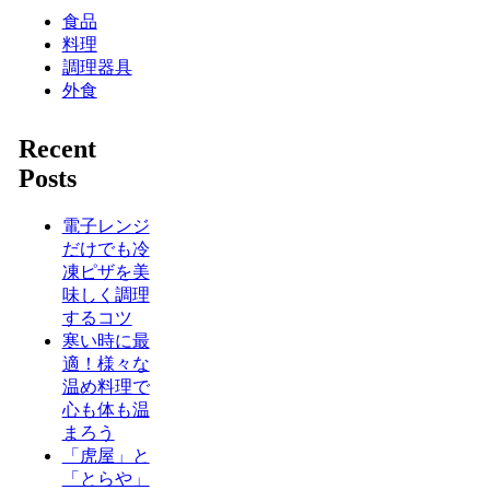
食品
料理
調理器具
外食
Recent
Posts
電子レンジ
だけでも冷
凍ピザを美
味しく調理
するコツ
寒い時に最
適！様々な
温め料理で
心も体も温
まろう
「虎屋」と
「とらや」