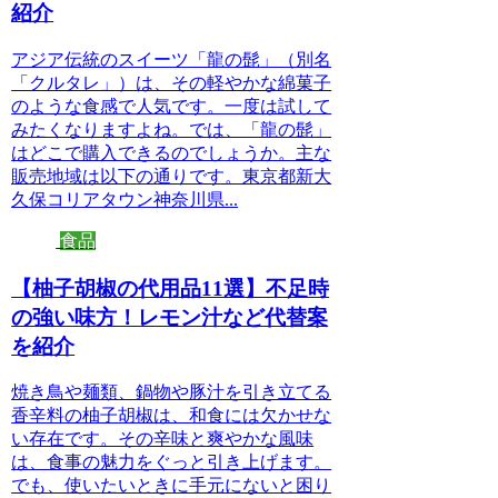
紹介
アジア伝統のスイーツ「龍の髭」（別名
「クルタレ」）は、その軽やかな綿菓子
のような食感で人気です。一度は試して
みたくなりますよね。では、「龍の髭」
はどこで購入できるのでしょうか。主な
販売地域は以下の通りです。東京都新大
久保コリアタウン神奈川県...
食品
【柚子胡椒の代用品11選】不足時
の強い味方！レモン汁など代替案
を紹介
焼き鳥や麺類、鍋物や豚汁を引き立てる
香辛料の柚子胡椒は、和食には欠かせな
い存在です。その辛味と爽やかな風味
は、食事の魅力をぐっと引き上げます。
でも、使いたいときに手元にないと困り