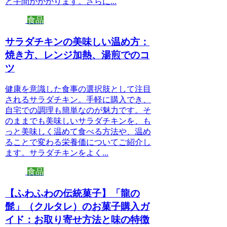
ど手間がかかります。さらに...
食品
サラダチキンの美味しい温め方：
焼き方、レンジ加熱、湯煎でのコ
ツ
健康を意識した食事の選択肢として注目
されるサラダチキン。手軽に購入でき、
自宅での調理も簡単なのが魅力です。そ
のままでも美味しいサラダチキンを、も
っと美味しく温めて食べる方法や、温め
ることで変わる栄養価についてご紹介し
ます。サラダチキンをよく...
食品
【ふわふわの伝統菓子】「龍の
髭」（クルタレ）のお菓子購入ガ
イド：お取り寄せ方法と味の特徴