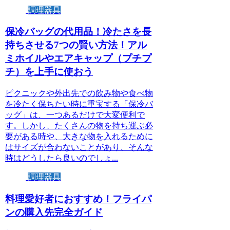
調理器具
保冷バッグの代用品！冷たさを長
持ちさせる7つの賢い方法！アル
ミホイルやエアキャップ（プチプ
チ）を上手に使おう
ピクニックや外出先での飲み物や食べ物
を冷たく保ちたい時に重宝する「保冷バ
ッグ」は、一つあるだけで大変便利で
す。しかし、たくさんの物を持ち運ぶ必
要がある時や、大きな物を入れるために
はサイズが合わないことがあり、そんな
時はどうしたら良いのでしょ...
調理器具
料理愛好者におすすめ！フライパ
ンの購入先完全ガイド