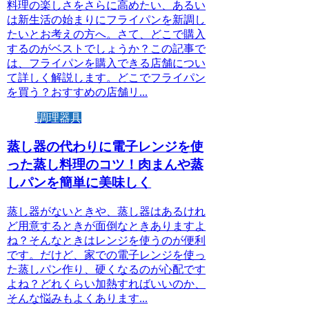
料理の楽しさをさらに高めたい、あるい
は新生活の始まりにフライパンを新調し
たいとお考えの方へ。さて、どこで購入
するのがベストでしょうか？この記事で
は、フライパンを購入できる店舗につい
て詳しく解説します。どこでフライパン
を買う？おすすめの店舗リ...
調理器具
蒸し器の代わりに電子レンジを使
った蒸し料理のコツ！肉まんや蒸
しパンを簡単に美味しく
蒸し器がないときや、蒸し器はあるけれ
ど用意するときが面倒なときありますよ
ね？そんなときはレンジを使うのが便利
です。だけど、家での電子レンジを使っ
た蒸しパン作り、硬くなるのが心配です
よね？どれくらい加熱すればいいのか、
そんな悩みもよくあります...