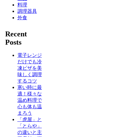
料理
調理器具
外食
Recent
Posts
電子レンジ
だけでも冷
凍ピザを美
味しく調理
するコツ
寒い時に最
適！様々な
温め料理で
心も体も温
まろう
「虎屋」と
「とらや」
の違いと主