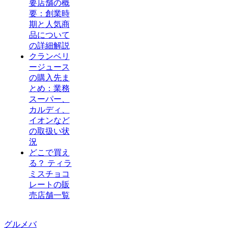
要店舗の概
要：創業時
期と人気商
品について
の詳細解説
クランベリ
ージュース
の購入先ま
とめ：業務
スーパー、
カルディ、
イオンなど
の取扱い状
況
どこで買え
る？ ティラ
ミスチョコ
レートの販
売店舗一覧
グルメバ