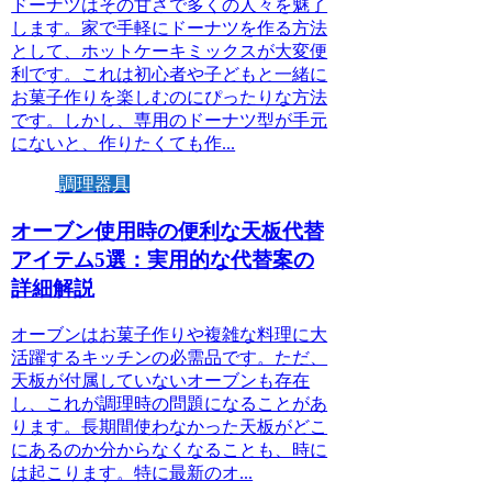
ドーナツはその甘さで多くの人々を魅了
します。家で手軽にドーナツを作る方法
として、ホットケーキミックスが大変便
利です。これは初心者や子どもと一緒に
お菓子作りを楽しむのにぴったりな方法
です。しかし、専用のドーナツ型が手元
にないと、作りたくても作...
調理器具
オーブン使用時の便利な天板代替
アイテム5選：実用的な代替案の
詳細解説
オーブンはお菓子作りや複雑な料理に大
活躍するキッチンの必需品です。ただ、
天板が付属していないオーブンも存在
し、これが調理時の問題になることがあ
ります。長期間使わなかった天板がどこ
にあるのか分からなくなることも、時に
は起こります。特に最新のオ...